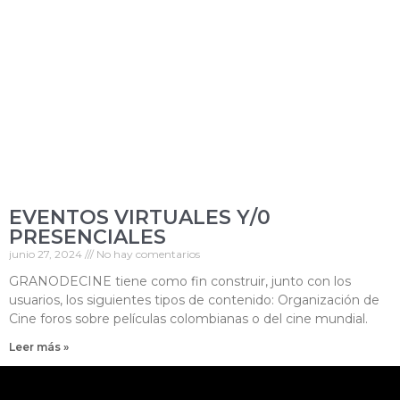
EVENTOS VIRTUALES Y/0
PRESENCIALES
junio 27, 2024
No hay comentarios
GRANODECINE tiene como fin construir, junto con los
usuarios, los siguientes tipos de contenido: Organización de
Cine foros sobre películas colombianas o del cine mundial.
Leer más »
Bogotá