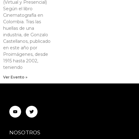
(Virtual y Presencial)
Según el libro
Cinematografía en
Colombia. Tras las
huellas de una
industria, de Gonzalo
Castellanos, publicado
en este año por
Proimágenes, desde
1915 hasta 2002,
teniendo
Ver Evento »
Bogotá
NOSOTROS