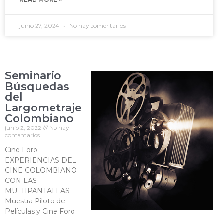
junio 27, 2024
No hay comentarios
Seminario
Búsquedas
del
Largometraje
Colombiano
junio 2, 2022
No hay
comentarios
Cine Foro
EXPERIENCIAS DEL
CINE COLOMBIANO
CON LAS
MULTIPANTALLAS
Muestra Piloto de
Películas y Cine Foro