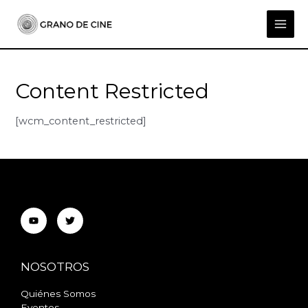
Ir
al
MAI
contenido
ME
Content Restricted
[wcm_content_restricted]
Bogotá
NOSOTROS
Quiénes Somos
Eventos