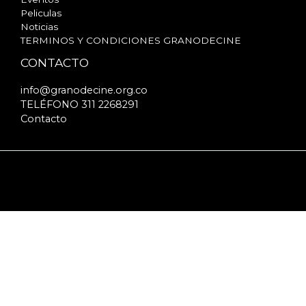
Peliculas
Noticias
TERMINOS Y CONDICIONES GRANODECINE
CONTACTO
info@granodecine.org.co
TELÉFONO 311 2268291
Contacto
Copyright © 2026 GRANODECINE | Powered by
GRANODECINE